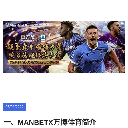
26/08/2222
一、MANBETX万博体育简介