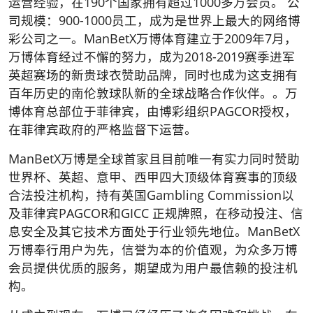
运营经验，在190个国家拥有超过1000多万会员。 公
司规模：900-1000员工，成为是世界上最大的网络博
彩公司之一。ManBetX万博体育建立于2009年7月，
万博体育经过不懈的努力，成为2018-2019赛季进军
英超赛场的新贵球衣赞助品牌，同时也成为这支拥有
百年历史的南伦敦球队新的全球战略合作伙伴。。万
博体育总部位于菲律宾，由博彩组织PAGCOR授权，
在菲律宾政府的严格监督下运营。
ManBetX万博是全球首家且目前唯一有实力同时赞助
世界杯、英超、意甲、西甲四大顶级体育赛事的顶级
合法投注机构，持有英国Gambling Commission以
及菲律宾PAGCOR和GICC 正规牌照，在移动投注、信
息安全及其它技术方面处于行业领先地位。ManBetX
万博奉行用户为先，信誉为本的价值观，为众多万博
会员提供优质的服务，期望成为用户最信赖的投注机
构。