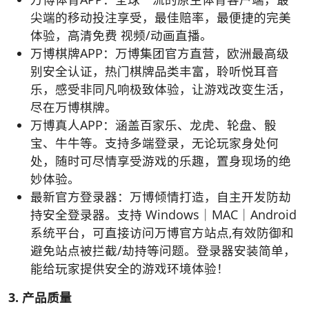
尖端的移动投注享受，最佳赔率，最便捷的完美
体验，高清免费 视频/动画直播。
万博棋牌APP：万博集团官方直营，欧洲最高级
别安全认证，热门棋牌品类丰富，聆听悦耳音
乐，感受非同凡响极致体验，让游戏改变生活，
尽在万博棋牌。
万博真人APP：涵盖百家乐、龙虎、轮盘、骰
宝、牛牛等。支持多端登录，无论玩家身处何
处，随时可尽情享受游戏的乐趣，置身现场的绝
妙体验。
最新官方登录器：万博倾情打造，自主开发防劫
持安全登录器。支持 Windows｜MAC｜Android
系统平台，可直接访问万博官方站点,有效防御和
避免站点被拦截/劫持等问题。登录器安装简单，
能给玩家提供安全的游戏环境体验！
3. 产品质量