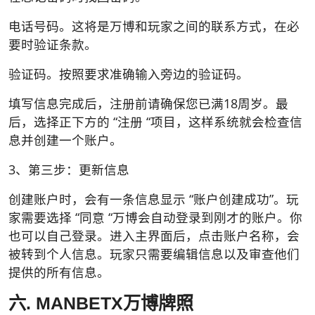
电话号码。这将是万博和玩家之间的联系方式，在必
要时验证条款。
验证码。按照要求准确输入旁边的验证码。
填写信息完成后，注册前请确保您已满18周岁。最
后，选择正下方的 “注册 “项目，这样系统就会检查信
息并创建一个账户。
3、第三步：更新信息
创建账户时，会有一条信息显示 “账户创建成功”。玩
家需要选择 “同意 “万博会自动登录到刚才的账户。你
也可以自己登录。进入主界面后，点击账户名称，会
被转到个人信息。玩家只需要编辑信息以及审查他们
提供的所有信息。
六. MANBETX万博牌照