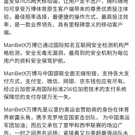
盖安卓/IOS两大移动端，让用户足不出户，随时随地
均可享受万博体育原生客户端带来的尊贵优质投注体
验，最佳赔率选择，最便捷的操作方式，最高投注效
率，是一款业界领先、具有里程碑意义的移动客户
端。
ManBetX万博已通过国际知名互联网安全检测机构严
格检测，安全无毒无漏洞，最周到的安全机制为每位
用户的资料安全保驾护航。
ManBetX万博与中国银联全面无缝衔接，支持各大支
付方式，支付宝、微信、网银、京东钱包应有尽有。
经过云加密采用国际标准256位加密技术的支付系统
保障您的支付存提万无一失。
ManBetX万博先是以里约奥运会赞助商的身份在体育
界崭露头角，携手克罗地亚国家击剑队， 为中国奥运
军团加油；而后又承包了意甲和西甲联赛的场边广
告，一时之间声名远扬；紧接着又与英超最强战队水