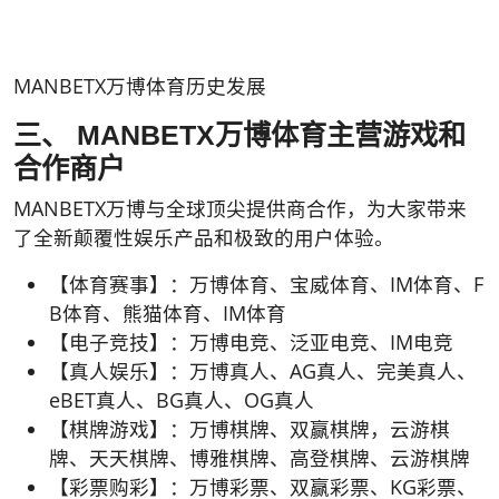
MANBETX万博体育历史发展
三、 MANBETX万博体育主营游戏和
合作商户
MANBETX万博与全球顶尖提供商合作，为大家带来
了全新颠覆性娱乐产品和极致的用户体验。
【体育赛事】：
万博体育
、
宝威体育
、IM体育、F
B体育、熊猫体育、IM体育
【电子竞技】：万博电竞、泛亚电竞、IM电竞
【真人娱乐】：万博真人、AG真人、完美真人、
eBET真人、BG真人、OG真人
【棋牌游戏】：万博棋牌、双赢棋牌，云游棋
牌、天天棋牌、博雅棋牌、高登棋牌、云游棋牌
【彩票购彩】：万博彩票、双赢彩票、KG彩票、