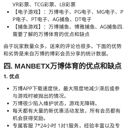
VR彩票、TCG彩票、LB彩票
【电子游戏】：万博电子、PG电子、MG电子、P
P电子、PT电子、AG捕鱼、DT电子
【捕鱼游戏】：万博捕鱼、博雅捕鱼、AG捕鱼四.
需要了解的万博体育的优点和缺点
由于玩家数量众多，送来的评论也很多。下面的优势
和劣势是来自万博的博彩会员分享的统计数据。
四. MANBETX万博体育的优点和缺点
1. 优点
万博APP下载速度快，最大限度地减少滞后或参
与游戏时被抛出的情况。
万博很少陷入维护状态，游戏无障碍。
每天都有大量的新优惠活动发放，所有会员都有
机会获得奖励。
专属客服 7*24小时 1对1服务，经验丰富以及专