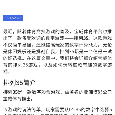
18/12/2323
最近，随着体育竞技游戏的普及，宝威体育平台也推
出了一款备受欢迎的数字游戏——
排列35
。这款游戏
不仅简单易懂，还能提高玩家的数字计算能力。无论
是休闲娱乐还是挑战自我，排列35都是一个值得一试
的好选择。在这篇文章中，我们将会详细介绍宝威体
育的排列35游戏，以及如何玩转这款有趣的数字游
戏。
排列35简介
排列35
是一款数字彩票游戏，由著名的亚洲博彩公司
宝威体育推出。
该游戏的玩法简单，玩家需要从01-35的数字中选择5