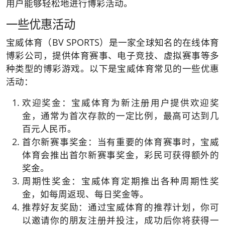
用户能够轻松地进行博彩活动。
一些优惠活动
宝威体育（BV SPORTS）是一家全球知名的在线体育
博彩公司，提供体育赛事、电子竞技、虚拟赛事等多
种类型的博彩游戏。以下是宝威体育常见的一些优惠
活动：
欢迎奖金：宝威体育为新注册用户提供欢迎奖
金，通常为首次存款的一定比例，最高可达到几
百元人民币。
首尔新赛事奖金：当有重要的体育赛事时，宝威
体育会推出首尔新赛事奖金，彩民可获得额外的
奖金。
周期性奖金：宝威体育定期推出各种周期性奖
金，如每周返现、每日奖金等。
推荐好友奖励：通过宝威体育的推荐计划，你可
以邀请你的朋友注册并投注，成功后你将获得一