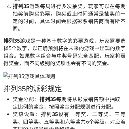
排列35
游戏每周进行多次抽奖，玩家可以在每期
抽奖前购买彩票。购买截止时间通常是抽奖前一
定的时间，具体时间会根据彩票销售商而有所不
同。
排列35
游戏是一种基于数字的彩票游戏，玩家需要选
择5个数字，以正确预测将在未来的游戏中出现的数字
组合。如果数字组合与中奖号码完全匹配，玩家将赢
得奖金，而不同级别的奖项也会有不同的奖金。
排列35的派彩规定
奖金分配：
排列35
每期将从彩票销售额中抽取一
定比例的奖金，按照奖金分配规则进行分配。
奖级设置：
排列35
设有一等奖、二等奖、三等
奖、四等奖、五等奖和六等奖共6个奖级，对应着
不同的中奖号码个数和奖金。