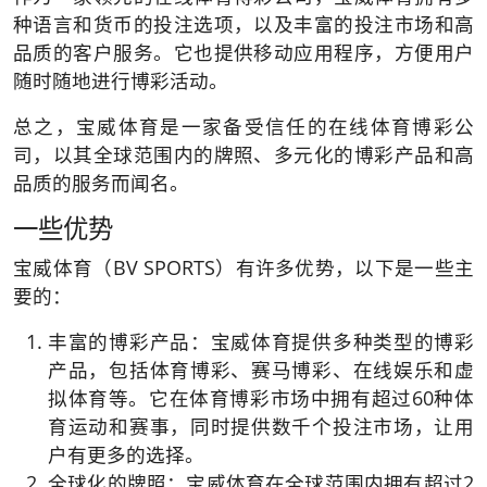
种语言和货币的投注选项，以及丰富的投注市场和高
品质的客户服务。它也提供移动应用程序，方便用户
随时随地进行博彩活动。
总之，宝威体育是一家备受信任的在线体育博彩公
司，以其全球范围内的牌照、多元化的博彩产品和高
品质的服务而闻名。
一些优势
宝威体育（BV SPORTS）有许多优势，以下是一些主
要的：
丰富的博彩产品：宝威体育提供多种类型的博彩
产品，包括体育博彩、赛马博彩、在线娱乐和虚
拟体育等。它在体育博彩市场中拥有超过60种体
育运动和赛事，同时提供数千个投注市场，让用
户有更多的选择。
全球化的牌照：宝威体育在全球范围内拥有超过2