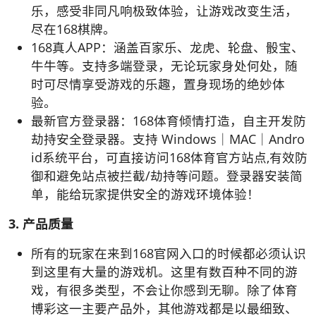
乐，感受非同凡响极致体验，让游戏改变生活，
尽在168棋牌。
168真人APP：涵盖百家乐、龙虎、轮盘、骰宝、
牛牛等。支持多端登录，无论玩家身处何处，随
时可尽情享受游戏的乐趣，置身现场的绝妙体
验。
最新官方登录器：168体育倾情打造，自主开发防
劫持安全登录器。支持 Windows｜MAC｜Andro
id系统平台，可直接访问168体育官方站点,有效防
御和避免站点被拦截/劫持等问题。登录器安装简
单，能给玩家提供安全的游戏环境体验！
3. 产品质量
所有的玩家在来到168官网入口的时候都必须认识
到这里有大量的游戏机。这里有数百种不同的游
戏，有很多类型，不会让你感到无聊。除了体育
博彩这一主要产品外，其他游戏都是以最细致、