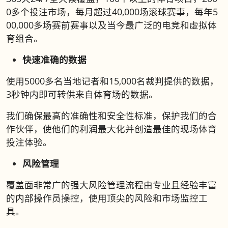
0多个投注市场，每月超过40,000场滚球赛事，每年5
00,000多场赛前赛事以及当今最广泛的电竞和虚拟体
育组合。
快速准确的数据
使用5000多名当地记者和15,000名裁判提供的数据，
3秒钟内即可转供来自体育场的数据。
我们确保最高的准确性和安全性标准，保护我们的合
作伙伴，使他们的利润最大化并创造最佳的现场体育
投注体验。
风险管理
覆盖面非常广的强大风险管理流程由专业且经验丰富
的内部操作员操控，使用顶尖的风险和市场监控工
具。