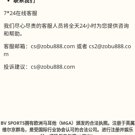
联系我们
7*24在线客服
我们尽心尽责的客服人员将全天24小时为您提供咨询
和帮助。
客服邮箱：cs@zobu888.com 或者 cs2@zobu888.co
m
投诉建议：cs@zobu888.com
BV SPORTS拥有欧洲马耳他（MGA）颁发的合法执照。注册于英属
维尔京群岛，是受国际行业协会认可的合法公司。进行注册并娱乐