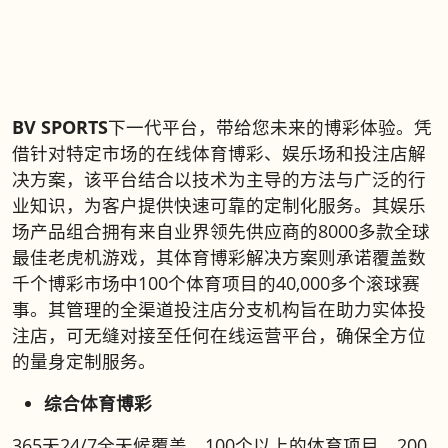
BV SPORTS
下一代平台，带给您未来的博彩体验。凭
借针对特定市场的在线体育博彩、娱乐场和投注店解
决方案，该平台结合以技术为主导的方法与广泛的行
业知识，为客户提供快速可靠的定制化服务。其娱乐
场产品组合拥有来自业界领先供应商的8000多款全球
最佳老虎机游戏，其体育博彩解决方案则承诺覆盖数
千个博彩市场中100个体育项目的40,000多个滚球赛
事。其管理的全渠道投注店分支机构旨在助力实体投
注店，可无缝对接至任何在线运营平台，确保全方位
的量身定制服务。
综合体育博彩
365天24/7全天候覆盖，100个以上的体育项目，200