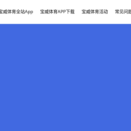
宝威体育全站App
宝威体育APP下载
宝威体育活动
常见问